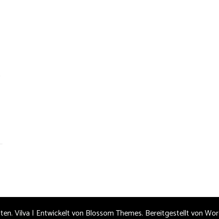
s
lten.
Vilva | Entwickelt von
Blossom Themes
. Bereitgestellt von
Wor