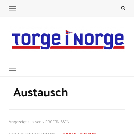
Torge i Norge
Ein Semester Norwegen
Austausch
Angezeigt: 1 - 2 von 2 ERGEBNISSEN